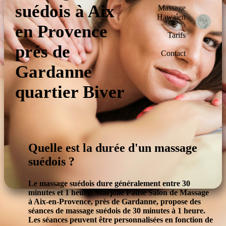
suédois à Aix
Massage
Hawaîen
en Provence
Tarifs
prés de
Contact
Gardanne
quartier Biver
Quelle est la durée d'un massage
suédois ?
Le massage suédois dure généralement entre 30
minutes et 1 heure. Marjolie Pause Salon de Massage
à Aix-en-Provence, près de Gardanne, propose des
séances de massage suédois de 30 minutes à 1 heure.
Les séances peuvent être personnalisées en fonction de